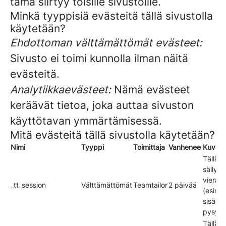
tämä siirtyy toisille sivustoille.
Minkä tyyppisiä evästeitä tällä sivustolla
käytetään?
Ehdottoman välttämättömät evästeet:
Sivusto ei toimi kunnolla ilman näitä
evästeitä.
Analytiikkaevästeet:
Nämä evästeet
keräävät tietoa, joka auttaa sivuston
käyttötavan ymmärtämisessä.
Mitä evästeitä tällä sivustolla käytetään?
Nimi
Tyyppi
Toimittaja
Vanhenee
Kuvau
Tällä e
säilyte
vierail
_tt_session
Välttämättömät
Teamtailor
2 päivää
(esim. 
sisään
pysymi
Tällä e