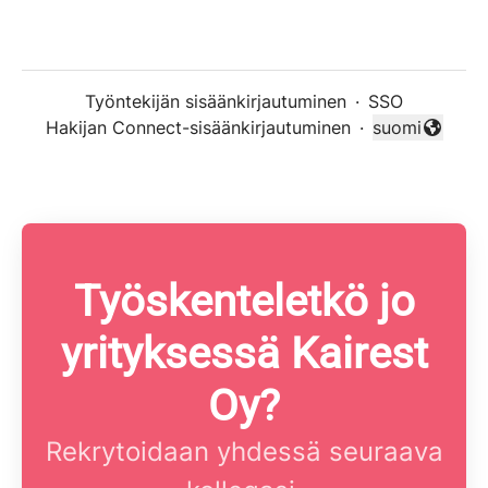
Työntekijän sisäänkirjautuminen
·
SSO
Hakijan Connect-sisäänkirjautuminen
·
suomi
Vaihda kieli
Työskenteletkö jo
yrityksessä Kairest
Oy?
Rekrytoidaan yhdessä seuraava