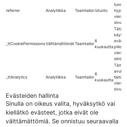
tunnis
referrer
Analytiikka
Teamtailor
Istunto
hyperli
vieraili
sivusto
Tätä e
käytet
6
eväste
_ttCookiePermissions
Välttämättömät
Teamtailor
kuukautta
piilott
vierail
siinä v
Tämän
avulla
6
_ttAnalytics
Analytiikka
Teamtailor
tietoa 
kuukautta
vierail
sivusto
Evästeiden hallinta
Sinulla on oikeus valita, hyväksytkö vai
kiellätkö evästeet, jotka eivät ole
välttämättömiä. Se onnistuu seuraavalla